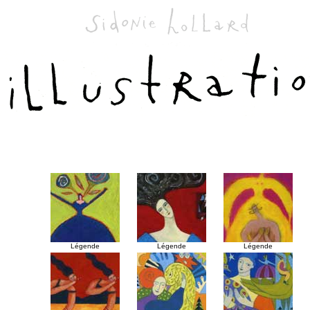
Légende
Légende
Légende