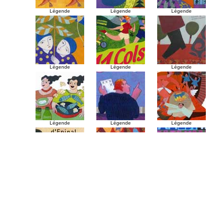
Légende
Légende
Légende
Légende
Légende
Légende
Légende
Légende
Légende
Légende
Légende
Légende