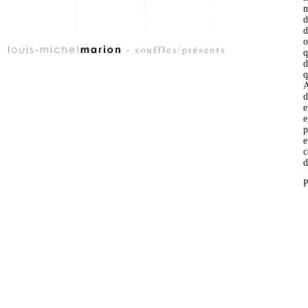
m
d
d
o
q
d
q
A
d
e
e
p
e
c
d
P