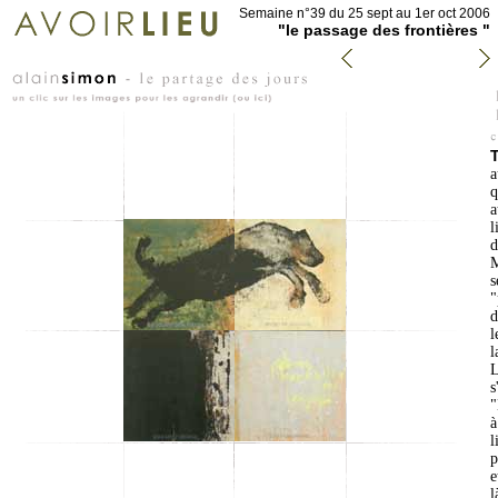
Semaine n°39 du 25 sept au 1er oct 2006
"le passage des frontières "
T
a
q
a
l
d
M
s
"
d
l
l
L
s
"
à
l
p
e
l