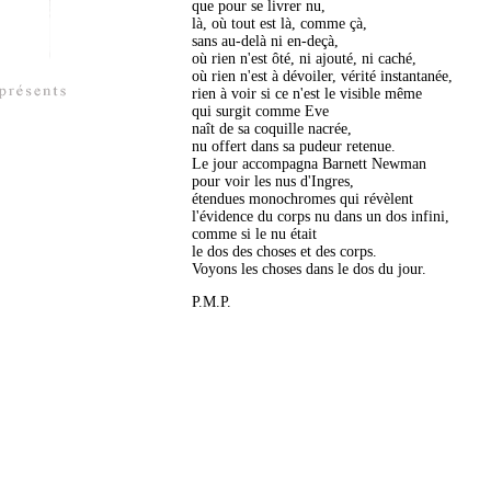
que pour se livrer nu,
là, où tout est là, comme çà,
sans au-delà ni en-deçà,
où rien n'est ôté, ni ajouté, ni caché,
où rien n'est à dévoiler, vérité instantanée,
rien à voir si ce n'est le visible même
qui surgit comme Eve
naît de sa coquille nacrée,
nu offert dans sa pudeur retenue.
Le jour accompagna Barnett Newman
pour voir les nus d'Ingres,
étendues monochromes qui révèlent
l'évidence du corps nu dans un dos infini,
comme si le nu était
le dos des choses et des corps.
Voyons les choses dans le dos du jour.
P.M.P.