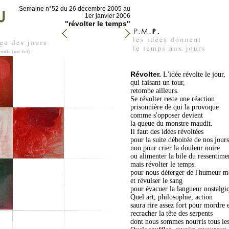
Semaine n°52 du 26 décembre 2005 au
1er janvier 2006
"révolter le temps"
Révolter.
L'idée révolte le jour,
qui faisant un tour,
retombe ailleurs.
Se révolter reste une réaction
prisonnière de qui la provoque
comme s'opposer devient
la queue du monstre maudit.
Il faut des idées révoltées
pour la suite déboitée de nos jours
non pour crier la douleur noire
ou alimenter la bile du ressentime
mais révolter le temps
pour nous déterger de l'humeur m
et révulser le sang
pour évacuer la langueur nostalgi
Quel art, philosophie, action
saura rire assez fort pour mordre 
recracher la tête des serpents
dont nous sommes nourris tous les