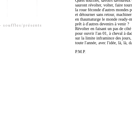
Quels souffles, savoirs savoureux 
sauront révolter, volter, faire tour
la roue féconde d'autres mondes p
et détourner sans retour, machiner
en thaumaturge le monde ready-
prêt à d'autres devenirs à venir ?
Révolter en faisant un pas de côté
pour ouvrir l'an 01, à cheval à da
sur la limite inframince des jours,
toute l'année, avec l'idée, là, là, d
P.M.P
.