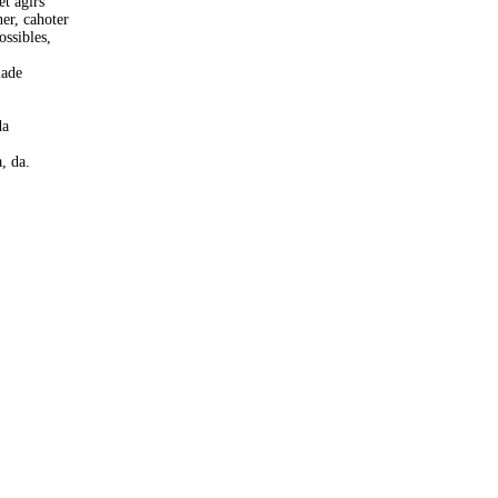
et agirs
ner, cahoter
ossibles,
made
da
a, da.